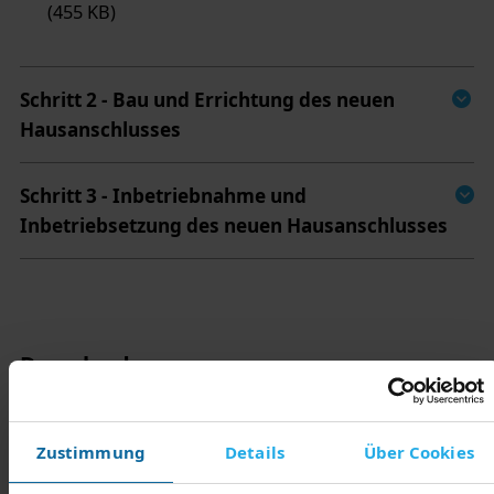
(455 KB)
Schritt 2 - Bau und Errichtung des neuen
Hausanschlusses
Schritt 3 - Inbetriebnahme und
Inbetriebsetzung des neuen Hausanschlusses
Downloads
Flyer Glasfaserkabel (1,8 MB)
Formblatt Anmeldung Netzanschluss Strom (455
Zustimmung
Details
Über Cookies
KB)