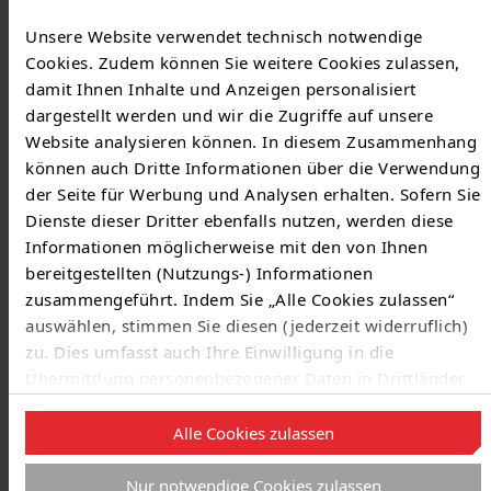
NAV: Ergänzende Bedingungen zur NAV (218 KB)
NAV: Preisblatt (221 KB)
Unsere Website verwendet technisch notwendige
Netzanschlussvertrag für nicht
Cookies. Zudem können Sie weitere Cookies zulassen,
leistungsgemessene Anschlussnehmer (135 KB)
damit Ihnen Inhalte und Anzeigen personalisiert
dargestellt werden und wir die Zugriffe auf unsere
Netzanschlussvertrag für leistungsgemessene
Website analysieren können. In diesem Zusammenhang
Anschlussnehmer (313 KB)
können auch Dritte Informationen über die Verwendung
Merkblatt zu Anschlusskosten (159 KB)
der Seite für Werbung und Analysen erhalten. Sofern Sie
Vollmacht für Anlagenbetreiber (181 KB)
Dienste dieser Dritter ebenfalls nutzen, werden diese
Informationen möglicherweise mit den von Ihnen
bereitgestellten (Nutzungs-) Informationen
zusammengeführt. Indem Sie „Alle Cookies zulassen“
auswählen, stimmen Sie diesen (jederzeit widerruflich)
Ansprechpartner Hausanschluss Strom
zu. Dies umfasst auch Ihre Einwilligung in die
Übermittlung personenbezogener Daten in Drittländer
wie die USA nach Art. 49 Abs. 1 lit. a) DSGVO
. Eine
Zur Ansicht Ihres Ansprechpartners geben Sie einfach
Alle Cookies zulassen
entsprechend erteilte Einwilligung kann jederzeit
Ihren Ort oder die Postleitzahl in das Suchfeld ein.
widerrufen werden. Nähere Informationen zu allem
Nur notwendige Cookies zulassen
Für die
Stadt Zeulenroda-Triebes
wurde der
Vorgenannten finden Sie in dieser
Cookieerklärung
. In