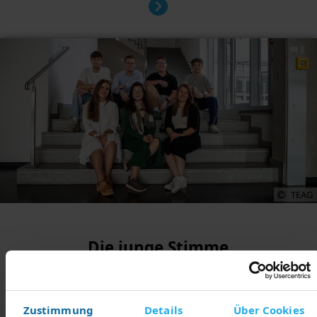
TEAG
Die junge Stimme
Seit Mai 2025 ist die neu gewählte Jugend- und
Auszubildendenvertretung der TEAG-Gruppe im Amt.
Zustimmung
Details
Über Cookies