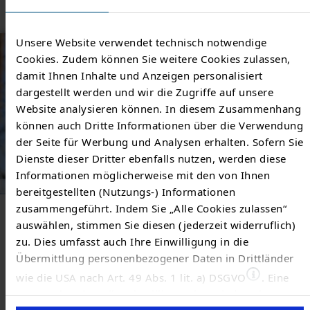
Unsere Website verwendet technisch notwendige
Cookies. Zudem können Sie weitere Cookies zulassen,
damit Ihnen Inhalte und Anzeigen personalisiert
dargestellt werden und wir die Zugriffe auf unsere
Website analysieren können. In diesem Zusammenhang
können auch Dritte Informationen über die Verwendung
der Seite für Werbung und Analysen erhalten. Sofern Sie
Dienste dieser Dritter ebenfalls nutzen, werden diese
Informationen möglicherweise mit den von Ihnen
Guido Werner/TEAG
bereitgestellten (Nutzungs-) Informationen
zusammengeführt. Indem Sie „Alle Cookies zulassen“
auswählen, stimmen Sie diesen (jederzeit widerruflich)
Wie Maja Seifert ihrem Berufsleben
zu. Dies umfasst auch Ihre Einwilligung in die
eine neue Richtung gab
Übermittlung personenbezogener Daten in Drittländer
wie die USA nach Art. 49 Abs. 1 lit. a) DSGVO
. Eine
Manchmal reicht ein einziger Gedanke, um beruflich neu
entsprechend erteilte Einwilligung kann jederzeit
durchzustarten: "Das kann ich auch!" Für Maja Seifert war