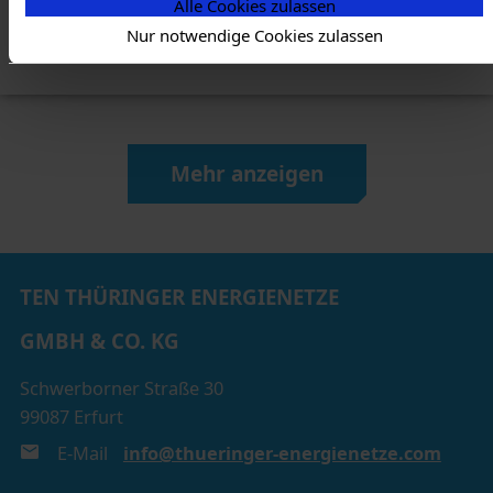
widerrufen werden. Nähere Informationen zu allem
genau dieser Satz der Wendepunkt.
Alle Cookies zulassen
Vorgenannten finden Sie in dieser
Cookieerklärung
. In
Nur notwendige Cookies zulassen
unserer
Datenschutzerklärung
erfahren Sie zudem, wie
Sie wir personenbezogene Daten verarbeiten und wie
Sie uns kontaktieren können.
Zum Impressum
Mehr anzeigen
Status Ihrer Einwilligung
TEN THÜRINGER ENERGIENETZE
GMBH & CO. KG
Schwerborner Straße 30
99087 Erfurt
E-Mail
info@thueringer-energienetze.com