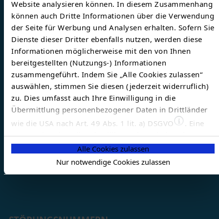
TEN THÜRINGER ENERGIENETZE
Website analysieren können. In diesem Zusammenhang
können auch Dritte Informationen über die Verwendung
GMBH & CO. KG
der Seite für Werbung und Analysen erhalten. Sofern Sie
Dienste dieser Dritter ebenfalls nutzen, werden diese
Schwerborner Straße 30
Informationen möglicherweise mit den von Ihnen
99087 Erfurt
bereitgestellten (Nutzungs-) Informationen
E-Mail
info@thueringer-energienetze.com
zusammengeführt. Indem Sie „Alle Cookies zulassen“
auswählen, stimmen Sie diesen (jederzeit widerruflich)
zu. Dies umfasst auch Ihre Einwilligung in die
NETZSERVICE
Übermittlung personenbezogener Daten in Drittländer
wie die USA nach Art. 49 Abs. 1 lit. a) DSGVO
. Eine
Tel
03641-63-1888
entsprechend erteilte Einwilligung kann jederzeit
widerrufen werden. Nähere Informationen zu allem
Alle Cookies zulassen
Fax
03641 63-1889
Vorgenannten finden Sie in dieser
Cookieerklärung
. In
Nur notwendige Cookies zulassen
E-Mail
netzservice@thueringer-energienetze.c
unserer
Datenschutzerklärung
erfahren Sie zudem, wie
Sie wir personenbezogene Daten verarbeiten und wie
Sie uns kontaktieren können.
Zum Impressum