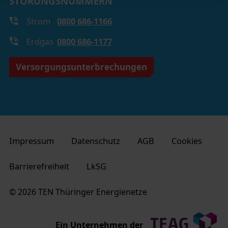
STÖRUNGSNUMMERN
Status Ihrer Einwilligung
Strom
0800 686-1166
Erdgas
0800 686-1177
Versorgungsunterbrechungen
Impressum
Datenschutz
AGB
Cookies
Barrierefreiheit
LkSG
© 2026 TEN Thüringer Energienetze
Ein Unternehmen der