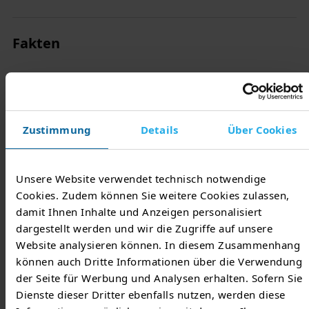
Fakten
Wir haben für Sie die wichtigsten Daten rund um das
Stromnetz der TEN Thüringer Energienetze
zusammengestellt.
Zustimmung
Details
Über Cookies
Stromnetz
Unsere Website verwendet technisch notwendige
Cookies. Zudem können Sie weitere Cookies zulassen,
Netzlänge gesamt
33.712 km
damit Ihnen Inhalte und Anzeigen personalisiert
dargestellt werden und wir die Zugriffe auf unsere
Verkabelungsgrad gesamt
71,8 %
Website analysieren können. In diesem Zusammenhang
können auch Dritte Informationen über die Verwendung
Ortsnetzstationen
6.922
der Seite für Werbung und Analysen erhalten. Sofern Sie
Dienste dieser Dritter ebenfalls nutzen, werden diese
Umspannwerke
90