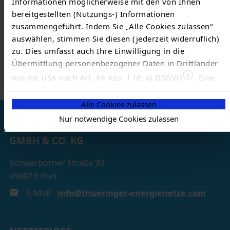
Informationen möglicherweise mit den von Ihnen
bereitgestellten (Nutzungs-) Informationen
Hausanschlüsse
351.268
zusammengeführt. Indem Sie „Alle Cookies zulassen“
(Stichtag 31.12.2025)
auswählen, stimmen Sie diesen (jederzeit widerruflich)
zu. Dies umfasst auch Ihre Einwilligung in die
Übermittlung personenbezogener Daten in Drittländer
wie die USA nach Art. 49 Abs. 1 lit. a) DSGVO
. Eine
entsprechend erteilte Einwilligung kann jederzeit
widerrufen werden. Nähere Informationen zu allem
Alle Cookies zulassen
Vorgenannten finden Sie in dieser
Cookieerklärung
. In
Nur notwendige Cookies zulassen
TEN THÜRINGER ENERGIENETZE
unserer
Datenschutzerklärung
erfahren Sie zudem, wie
GMBH & CO. KG
Sie wir personenbezogene Daten verarbeiten und wie
Sie uns kontaktieren können.
Schwerborner Straße 30
Zum Impressum
99087 Erfurt
E-Mail
info@thueringer-energienetze.com
Status Ihrer Einwilligung