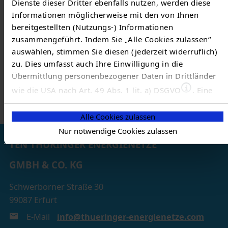
Dienste dieser Dritter ebenfalls nutzen, werden diese
Informationen möglicherweise mit den von Ihnen
Die Schwachlastregelung ist gültig ab dem 1. Januar
bereitgestellten (Nutzungs-) Informationen
2010 und beträgt täglich 8 Stunden in der Zeit von
zusammengeführt. Indem Sie „Alle Cookies zulassen“
22:00 Uhr bis 6:00 Uhr. Sie wird vom Netzbetreiber
auswählen, stimmen Sie diesen (jederzeit widerruflich)
festgelegt und kann von ihm mit angemessener
zu. Dies umfasst auch Ihre Einwilligung in die
Vorankündigung geändert werden.
Übermittlung personenbezogener Daten in Drittländer
wie die USA nach Art. 49 Abs. 1 lit. a) DSGVO
. Eine
entsprechend erteilte Einwilligung kann jederzeit
widerrufen werden. Nähere Informationen zu allem
Alle Cookies zulassen
Vorgenannten finden Sie in dieser
Cookieerklärung
. In
Nur notwendige Cookies zulassen
unserer
Datenschutzerklärung
erfahren Sie zudem, wie
TEN THÜRINGER ENERGIENETZE
Sie wir personenbezogene Daten verarbeiten und wie
GMBH & CO. KG
Sie uns kontaktieren können.
Zum Impressum
Schwerborner Straße 30
99087 Erfurt
Status Ihrer Einwilligung
E-Mail
info@thueringer-energienetze.com