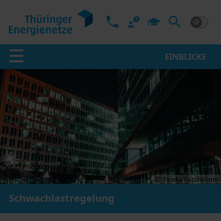
EINBLICKE
Pics4u/Fotolia.com
Schwachlastregelung