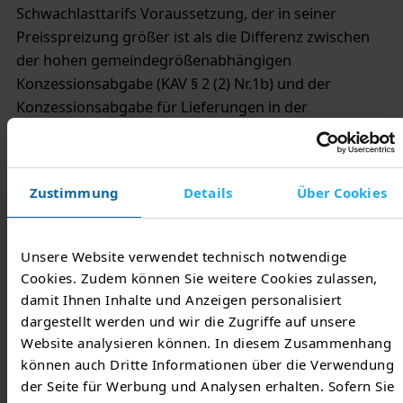
Schwachlasttarifs Voraussetzung, der in seiner
Preisspreizung größer ist als die Differenz zwischen
der hohen gemeindegrößenabhängigen
Konzessionsabgabe (KAV § 2 (2) Nr.1b) und der
Konzessionsabgabe für Lieferungen in der
Schwachlastzeit (KAV § 2 (2) Nr.1a).
Dieser Nachweis ist auf Verlangen und nach Wahl des
Netzbetreibers vor Belieferung in geeigneter Form (z.
Zustimmung
Details
Über Cookies
B. Kundenverträge oder Wirtschaftsprüfertestat) zu
erbringen. Voraussetzung neben der GPKE-
Unsere Website verwendet technisch notwendige
konformen Meldung ist, dass an der betreffenden
Cookies. Zudem können Sie weitere Cookies zulassen,
Entnahmestelle der Schwachlast-Verbrauch gemäß
damit Ihnen Inhalte und Anzeigen personalisiert
den veröffentlichten Schwachlastzeiten des
dargestellt werden und wir die Zugriffe auf unsere
Netzbetreibers gesondert gemessen wird. Eine
Website analysieren können. In diesem Zusammenhang
rechnerische Ermittlung der Schwachlastmenge
können auch Dritte Informationen über die Verwendung
sowie eine rückwirkende Verrechnung sind
der Seite für Werbung und Analysen erhalten. Sofern Sie
ausgeschlossen.