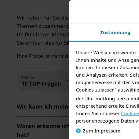
Wir haben für Sie die häufigsten Fragen und An
Themen zusammengetragen.
Zustimmung
Im Pull-Down-Menü finden Sie jeweils Informati
Sie einfach das für Sie interessante Themengebi
Unsere Website verwendet 
Ihre Frage ist nicht dabei? Dann schicken Sie un
Ihnen Inhalte und Anzeigen 
können. In diesem Zusamme
und Analysen erhalten. Sofe
Thema
möglicherweise mit den von
10 TOP-Fragen
Cookies zulassen“ auswählen
die Übermittlung personenb
Wie kann ich meinen Zählerstand melden?
entsprechend erteilte Einw
finden Sie in dieser
Cookiee
personenbezogene Daten ve
Woran erkenne ich, ob mein Zähler eine Do
Zum Impressum
hat?