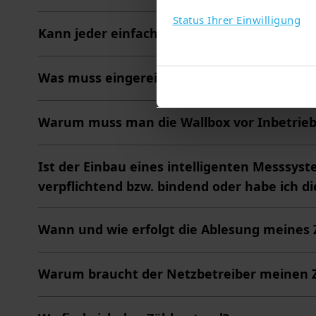
Status Ihrer Einwilligung
Kann jeder einfach einen Ladepunkt install
Was muss eingereicht werden?
Warum muss man die Wallbox vor Inbetrie
Ist der Einbau eines intelligenten Messsy
verpflichtend bzw. bindend oder habe ich d
Wann und wie erfolgt die Ablesung meines 
Warum braucht der Netzbetreiber meinen 