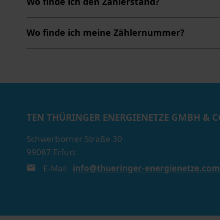
Wo finde ich den Zählerstand?
Wo finde ich meine Zählernummer?
TEN THÜRINGER ENERGIENETZE
GMBH & C
Schwerborner Straße 30
99087 Erfurt
E-Mail
info@thueringer-energienetze.com