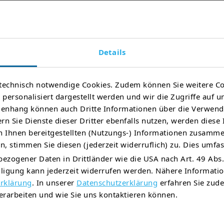
tworten zu den verschiedensten Netzbetreiber-
Details
onen aus den unterschiedlichen Bereichen. Wählen
et aus und erfahren Sie mehr.
technisch notwendige Cookies. Zudem können Sie weitere Co
s Ihre Frage an
info@thueringer-energienetze.com
.
personalisiert dargestellt werden und wir die Zugriffe auf u
nhang können auch Dritte Informationen über die Verwend
rn Sie Dienste dieser Dritter ebenfalls nutzen, werden diese
In FAQs suchen nach:
 Ihnen bereitgestellten (Nutzungs-) Informationen zusamme
, stimmen Sie diesen (jederzeit widerruflich) zu. Dies umfas
ezogener Daten in Drittländer wie die USA nach Art. 49 Abs.
illigung kann jederzeit widerrufen werden. Nähere Informat
rklärung
. In unserer
Datenschutzerklärung
erfahren Sie zude
rarbeiten und wie Sie uns kontaktieren können.
ppeltarifmessung oder Eintarifmessung