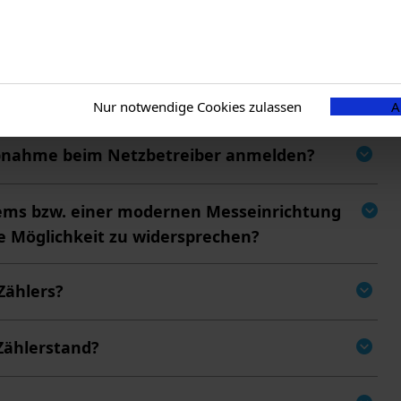
ieren?
Nur notwendige Cookies zulassen
A
bnahme beim Netzbetreiber anmelden?
stems bzw. einer modernen Messeinrichtung
ie Möglichkeit zu widersprechen?
Zählers?
Zählerstand?