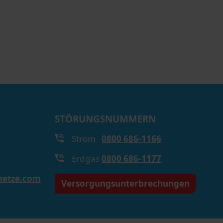
STÖRUNGSNUMMERN
Strom
0800 686-1166
Erdgas
0800 686-1177
netze.com
Versorgungsunterbrechungen