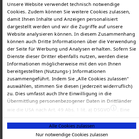
Unsere Website verwendet technisch notwendige
sowie Verträge mit Direktvermarktern und
Cookies. Zudem können Sie weitere Cookies zulassen,
wettbewerblichen Messstellenbetreibern bleiben
damit Ihnen Inhalte und Anzeigen personalisiert
durch den Netzbetreiberwechsel unberührt.
dargestellt werden und wir die Zugriffe auf unsere
Website analysieren können. In diesem Zusammenhang
Bitte wenden Sie sich bei Störungen des
können auch Dritte Informationen über die Verwendung
Elektrizitätsnetzes ab diesem Zeitpunkt an die TEN
der Seite für Werbung und Analysen erhalten. Sofern Sie
Thüringer Energienetze GmbH & Co. KG unter
Dienste dieser Dritter ebenfalls nutzen, werden diese
folgender Telefonnummer:
0800 686-1166
.
Informationen möglicherweise mit den von Ihnen
bereitgestellten (Nutzungs-) Informationen
Bitte wenden Sie sich bei Störungen des Erdgasnetzes
zusammengeführt. Indem Sie „Alle Cookies zulassen“
ab diesem Zeitpunkt an die TEN Thüringer
auswählen, stimmen Sie diesen (jederzeit widerruflich)
Energienetze GmbH & Co. KG unter folgender
zu. Dies umfasst auch Ihre Einwilligung in die
Telefonnummer:
0800 686-1177
.
Übermittlung personenbezogener Daten in Drittländer
wie die USA nach Art. 49 Abs. 1 lit. a) DSGVO
. Eine
Grund- und Ersatzversorger gemäß
entsprechend erteilte Einwilligung kann jederzeit
Energiewirtschaftsgesetz §§ 36 und 38 bleibt
widerrufen werden. Nähere Informationen zu allem
Alle Cookies zulassen
weiterhin die EWZ Energiewerke Zeulenroda GmbH,
Vorgenannten finden Sie in dieser
Cookieerklärung
. In
Nur notwendige Cookies zulassen
dies zunächst bis zum 31.12.2027, 24:00 Uhr, dem