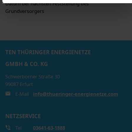
unserer
Datenschutzerklärung
erfahren Sie zudem, wie
Datum der nächsten Feststellung des
Sie wir personenbezogene Daten verarbeiten und wie
Grundversorgers
Sie uns kontaktieren können.
Zum Impressum
Status Ihrer Einwilligung
TEN THÜRINGER ENERGIENETZE
GMBH & CO. KG
Schwerborner Straße 30
99087 Erfurt
E-Mail
info@thueringer-energienetze.com
NETZSERVICE
Tel
03641-63-1888