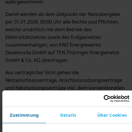
wahrgenommen.
Damit werden ab dem Zeitpunkt der Netzübergabe
per 01.01.2026, 00:00 Uhr alle Rechte und Pflichten,
welche ursächlich mit dem Betrieb des
Elektrizitätsnetzes sowie des Erdgasnetzes
zusammenhängen, von EWZ Energiewerke
Zeulenroda GmbH auf TEN Thüringer Energienetze
GmbH & Co. KG übertragen.
Aus vertraglicher Sicht gehen die
Netzanschlussverträge, Anschlussnutzungsverträge
und Netznutzungsverträge inkl. dem konventionellen
Messstellenbetrieb sowie Verträge mit dem
grundzuständigen Messstellenbetreiber für moderne
Messeinrichtungen und intelligente Messsysteme auf
Zustimmung
Details
Über Cookies
die TEN Thüringer Energienetze GmbH & Co. KG über.
Alle bestehenden Strom- und Erdgaslieferverträge