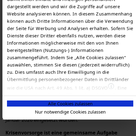
Gröbel.
dargestellt werden und wir die Zugriffe auf unsere
Website analysieren können. In diesem Zusammenhang
Die TEN Thüringer Energienetze erläuterte im Vortrag
können auch Dritte Informationen über die Verwendung
ihre Rolle in außergewöhnlichen Schadenslagen – hier
der Seite für Werbung und Analysen erhalten. Sofern Sie
vor allem die Sicherung des Netzbetriebs, die
Dienste dieser Dritter ebenfalls nutzen, werden diese
Behebung von Havarien sowie die kontinuierliche
Informationen möglicherweise mit den von Ihnen
Weiterentwicklung von Konzepten und Plänen für
bereitgestellten (Nutzungs-) Informationen
Krisensituationen. Darüber hinaus verfügt die TEN
zusammengeführt. Indem Sie „Alle Cookies zulassen“
Thüringer Energienetze über technische und
auswählen, stimmen Sie diesen (jederzeit widerruflich)
zu. Dies umfasst auch Ihre Einwilligung in die
personelle Ressourcen, die bei außergewöhnlichen
Übermittlung personenbezogener Daten in Drittländer
Schadenslagen kurzfristig zur Unterstützung
wie die USA nach Art. 49 Abs. 1 lit. a) DSGVO
. Eine
bereitgestellt werden können. Hierzu gehören
entsprechend erteilte Einwilligung kann jederzeit
beispielsweise Notstromaggregate und zusätzliches
widerrufen werden. Nähere Informationen zu allem
Alle Cookies zulassen
Fachpersonal, wie sie zuletzt unter anderem bei den
Vorgenannten finden Sie in dieser
Cookieerklärung
. In
Anschlägen auf die Stromversorgung in Berlin Anfang
Nur notwendige Cookies zulassen
unserer
Datenschutzerklärung
erfahren Sie zudem, wie
Januar 2026 eingesetzt wurden.
Sie wir personenbezogene Daten verarbeiten und wie
Sie uns kontaktieren können.
Krisenvorsorge ist eine gemeinsame Aufgabe