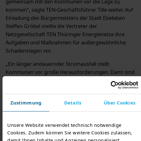
gemeinsam mit den Kommunen vor die Lage zu
kommen“, sagte TEN-Geschäftsführer Tille weiter. Auf
Einladung des Bürgermeisters der Stadt Ebeleben
Steffen Gröbel stellte die Vertreter der
Netzgesellschaft TEN Thüringer Energienetze ihre
Aufgaben und Maßnahmen für außergewöhnliche
Schadenslagen vor.
„Ein länger andauernder Stromausfall stellt
Kommunen vor große Herausforderungen. Dann sind
Feuerwehren und Einsatzkräfte die ersten
Ansprechpartner für die Menschen vor Ort. Deshalb
ist es wichtig, bereits vorab gemeinsam mit den
Zustimmung
Details
Über Cookies
Netzbetreibern Szenarien zu besprechen und sich auf
den Ernstfall vorzubereiten. Das große Interesse an
der Veranstaltung zeigt, wie wichtig dieser Austausch
Unsere Website verwendet technisch notwendige
für alle Beteiligten ist. Wir konnten alle davon
Cookies. Zudem können Sie weitere Cookies zulassen,
profitieren“, so der Ebelebener Bürgermeister Steffen
damit Ihnen Inhalte und Anzeigen personalisiert